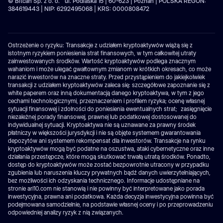
© Bitcan Sp. z o. o. ul. Podlaska 15 | 60-623 | Poznań | POLSKA REGON:
384619443 | NIP: 6292495068 | KRS: 0000808472
Ostrzeżenie o ryzyku: Transakcje z udziałem kryptoaktywów wiążą się z
istotnym ryzykiem poniesienia strat finansowych, w tym całkowitej utraty
zainwestowanych środków. Wartość kryptoaktywów podlega znacznym
wahaniom i może ulegać gwałtownym zmianom w krótkich okresach, co może
narazić inwestorów na znaczne straty. Przed przystąpieniem do jakiejkolwiek
transakcji z udziałem kryptoaktywów zaleca się: szczegółowe zapoznanie się z
white paperem oraz inną dokumentacją danego kryptoaktywa, w tym z jego
cechami technologicznymi, przeznaczeniem i profilem ryzyka; ocenę własnej
sytuacji finansowej i zdolności do poniesienia ewentualnych strat; zasięgnięcie
niezależnej porady finansowej, prawnej lub podatkowej dostosowanej do
indywidualnej sytuacji. Kryptoaktywa nie są uznawane za prawny środek
płatniczy w większości jurysdykcji i nie są objęte systemem gwarantowania
depozytów ani systemem rekompensat dla inwestorów. Transakcje na rynku
kryptoaktywów mogą być podatne na oszustwa, ataki cybernetyczne oraz inne
działania przestępcze, które mogą skutkować trwałą utratą środków. Ponadto,
dostęp do kryptoaktywów może zostać bezpowrotnie utracony w przypadku
zgubienia lub naruszenia kluczy prywatnych bądź danych uwierzytelniających,
bez możliwości ich odzyskania technicznego. Informacje udostępniane na
stronie ari10.com nie stanowią i nie powinny być interpretowane jako porada
inwestycyjna, prawna ani podatkowa. Każda decyzja inwestycyjna powinna być
podejmowana samodzielnie, na podstawie własnej oceny i po przeprowadzeniu
odpowiedniej analizy ryzyk z nią związanych.