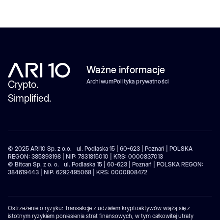
Ważne informacje
Archiwum
Polityka prywatności
Crypto.
Simplified.
© 2025 ARI10 Sp. z o.o. ul. Podlaska 15 | 60-623 | Poznań | POLSKA
REGON: 385893198 | NIP: 7831815010 | KRS: 0000837013
© Bitcan Sp. z o. o. ul. Podlaska 15 | 60-623 | Poznań | POLSKA REGON:
384619443 | NIP: 6292495068 | KRS: 0000808472
Ostrzeżenie o ryzyku: Transakcje z udziałem kryptoaktywów wiążą się z
istotnym ryzykiem poniesienia strat finansowych, w tym całkowitej utraty