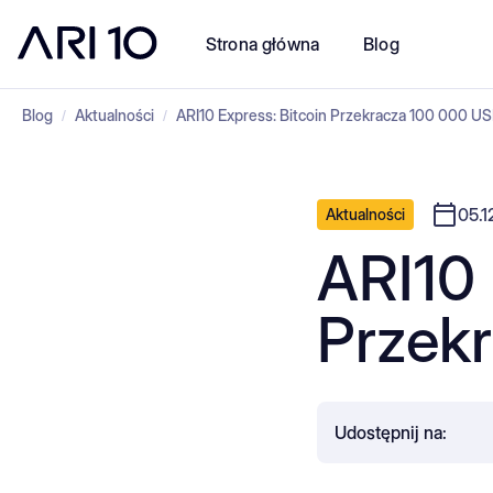
Strona główna
Blog
Blog
Aktualności
ARI10 Express: Bitcoin Przekracza 100 000 U
/
/
05.1
Aktualności
ARI10 
Przek
Udostępnij na: