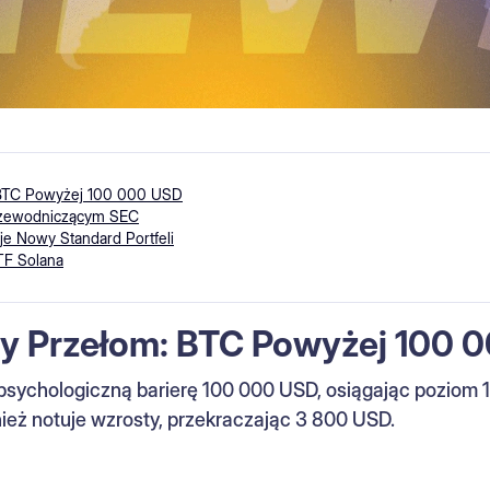
 BTC Powyżej 100 000 USD
rzewodniczącym SEC
uje Nowy Standard Portfeli
TF Solana
ny Przełom: BTC Powyżej 100 
ł psychologiczną barierę 100 000 USD, osiągając pozio
ież notuje wzrosty, przekraczając 3 800 USD.