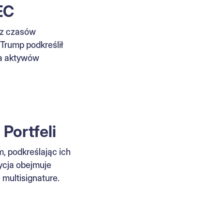
EC
 z czasów
Trump podkreślił
ia aktywów
Portfeli
, podkreślając ich
ycja obejmuje
multisignature.