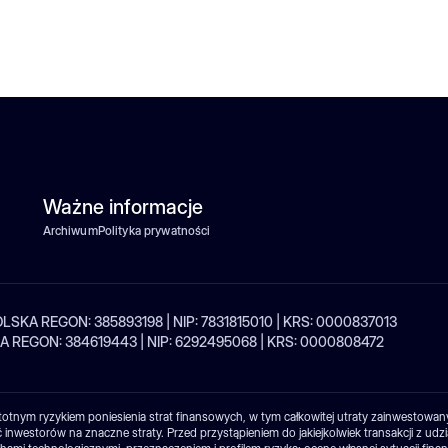
Ważne informacje
Archiwum
Polityka prywatności
| POLSKA REGON: 385893198 | NIP: 7831815010 | KRS: 0000837013
OLSKA REGON: 384619443 | NIP: 6292495068 | KRS: 0000808472
 istotnym ryzykiem poniesienia strat finansowych, w tym całkowitej utraty zainwest
westorów na znaczne straty. Przed przystąpieniem do jakiejkolwiek transakcji z udzi