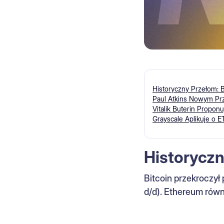
Historyczny Przełom:
Paul Atkins Nowym P
Vitalik Buterin Propon
Grayscale Aplikuje o E
Historycz
Bitcoin przekroczy
d/d). Ethereum równ