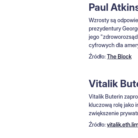
Paul Atki
Wzrosty są odpowie
prezydentury George
jego "zdroworozsąd
cyfrowych dla amer
Źródło:
The Block
Vitalik Bu
Vitalik Buterin zap
kluczową rolę jako 
zwiększenie prywat
Źródło:
vitalik.eth.li