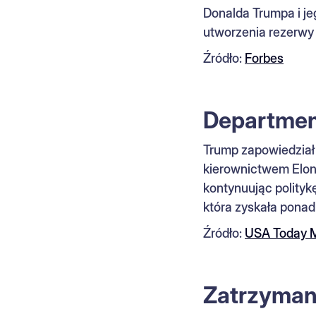
Donalda Trumpa i je
utworzenia rezerwy 
Źródło:
Forbes
Departmen
Trump zapowiedział
kierownictwem Elona
kontynuując polityk
która zyskała ponad
Źródło:
USA Today 
Zatrzyman