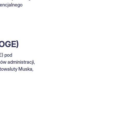
tencjalnego
DOGE)
E) pod
ów administracji,
ptowaluty Muska,