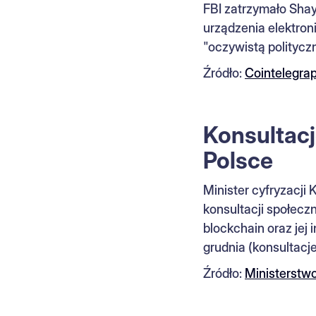
FBI zatrzymało Shay
urządzenia elektron
"oczywistą politycz
Źródło:
Cointelegra
Konsultac
Polsce
Minister cyfryzacji 
konsultacji społec
blockchain oraz jej 
grudnia (konsultacje
Źródło:
Ministerstwo