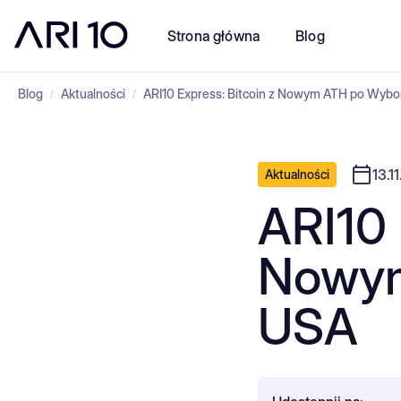
Strona główna
Blog
Blog
Aktualności
ARI10 Express: Bitcoin z Nowym ATH po Wyb
/
/
13.1
Aktualności
ARI10 
Nowym
USA