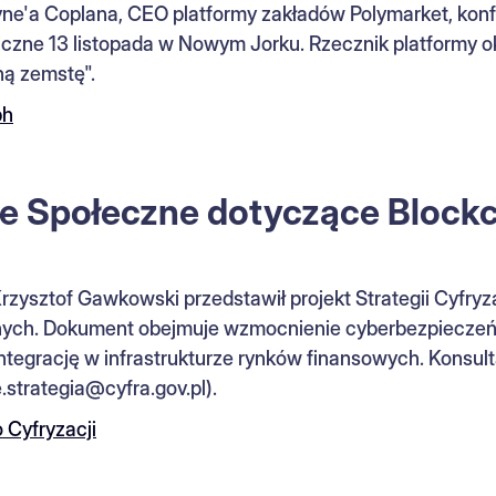
ne'a Coplana, CEO platformy zakładów Polymarket, konf
iczne 13 listopada w Nowym Jorku. Rzecznik platformy okr
ną zemstę".
ph
je Społeczne dotyczące Block
Krzysztof Gawkowski przedstawił projekt Strategii Cyfryza
znych. Dokument obejmuje wzmocnienie cyberbezpieczeń
integrację w infrastrukturze rynków finansowych. Konsult
.strategia@cyfra.gov.pl).
 Cyfryzacji