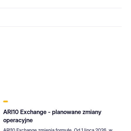
ARI10 Exchange - planowane zmiany
operacyjne
ARI10 Exchange zmienia formułę. Od 1 lipca 2026, w