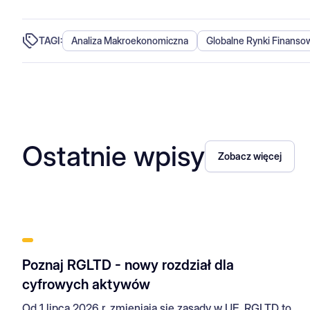
TAGI:
Analiza Makroekonomiczna
Globalne Rynki Finanso
Ostatnie wpisy
Zobacz więcej
Poznaj RGLTD - nowy rozdział dla
cyfrowych aktywów
Od 1 lipca 2026 r. zmieniają się zasady w UE. RGLTD to