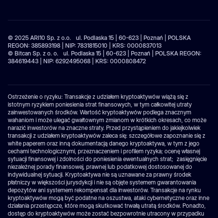
© 2025 ARI10 Sp. z o.o. ul. Podlaska 15 | 60-623 | Poznań | POLSKA
REGON: 385893198 | NIP: 7831815010 | KRS: 0000837013
© Bitcan Sp. z o. o. ul. Podlaska 15 | 60-623 | Poznań | POLSKA REGON:
384619443 | NIP: 6292495068 | KRS: 0000808472
Ostrzeżenie o ryzyku: Transakcje z udziałem kryptoaktywów wiążą się z
istotnym ryzykiem poniesienia strat finansowych, w tym całkowitej utraty
zainwestowanych środków. Wartość kryptoaktywów podlega znacznym
wahaniom i może ulegać gwałtownym zmianom w krótkich okresach, co może
narazić inwestorów na znaczne straty. Przed przystąpieniem do jakiejkolwiek
transakcji z udziałem kryptoaktywów zaleca się: szczegółowe zapoznanie się z
white paperem oraz inną dokumentacją danego kryptoaktywa, w tym z jego
cechami technologicznymi, przeznaczeniem i profilem ryzyka; ocenę własnej
sytuacji finansowej i zdolności do poniesienia ewentualnych strat; zasięgnięcie
niezależnej porady finansowej, prawnej lub podatkowej dostosowanej do
indywidualnej sytuacji. Kryptoaktywa nie są uznawane za prawny środek
płatniczy w większości jurysdykcji i nie są objęte systemem gwarantowania
depozytów ani systemem rekompensat dla inwestorów. Transakcje na rynku
kryptoaktywów mogą być podatne na oszustwa, ataki cybernetyczne oraz inne
działania przestępcze, które mogą skutkować trwałą utratą środków. Ponadto,
dostęp do kryptoaktywów może zostać bezpowrotnie utracony w przypadku