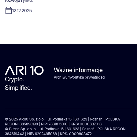
rozwoju rynku.
12.12.2025
Ważne informacje
Archiwum
Polityka prywatności
Crypto.
Simplified.
© 2025 ARI10 Sp. z o.o. ul. Podlaska 15 | 60-623 | Poznań | POLSKA
REGON: 385893198 | NIP: 7831815010 | KRS: 0000837013
© Bitcan Sp. z o. o. ul. Podlaska 15 | 60-623 | Poznań | POLSKA REGON:
384619443 | NIP: 6292495068 | KRS: 0000808472