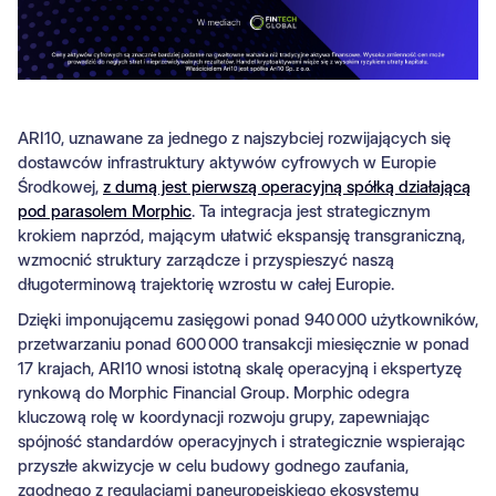
ARI10, uznawane za jednego z najszybciej rozwijających się
dostawców infrastruktury aktywów cyfrowych w Europie
Środkowej,
z dumą jest pierwszą operacyjną spółką działającą
pod parasolem Morphic
. Ta integracja jest strategicznym
krokiem naprzód, mającym ułatwić ekspansję transgraniczną,
wzmocnić struktury zarządcze i przyspieszyć naszą
długoterminową trajektorię wzrostu w całej Europie.
Dzięki imponującemu zasięgowi ponad 940 000 użytkowników,
przetwarzaniu ponad 600 000 transakcji miesięcznie w ponad
17 krajach, ARI10 wnosi istotną skalę operacyjną i ekspertyzę
rynkową do Morphic Financial Group. Morphic odegra
kluczową rolę w koordynacji rozwoju grupy, zapewniając
spójność standardów operacyjnych i strategicznie wspierając
przyszłe akwizycje w celu budowy godnego zaufania,
zgodnego z regulacjami paneuropejskiego ekosystemu