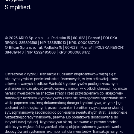
Simplified.
© 2025 ARI10 Sp. z o.o. ul. Podlaska 15 | 60-623 | Poznań | POLSKA
REGON: 385893198 | NIP: 7831815010 | KRS: 0000837013
© Bitcan Sp. z o. o. ul. Podlaska 15 | 60-623 | Poznań | POLSKA REGON:
384619443 | NIP: 6292495068 | KRS: 0000808472
Ostrzeżenie o ryzyku: Transakcje z udziałem kryptoaktywów wiążą się z
istotnym ryzykiem poniesienia strat finansowych, w tym całkowitej utraty
zainwestowanych środków. Wartość kryptoaktywów podlega znacznym
wahaniom i może ulegać gwałtownym zmianom w krótkich okresach, co może
narazić inwestorów na znaczne straty. Przed przystąpieniem do jakiejkolwiek
transakcji z udziałem kryptoaktywów zaleca się: szczegółowe zapoznanie się z
white paperem oraz inną dokumentacją danego kryptoaktywa, w tym z jego
cechami technologicznymi, przeznaczeniem i profilem ryzyka; ocenę własnej
sytuacji finansowej i zdolności do poniesienia ewentualnych strat; zasięgnięcie
niezależnej porady finansowej, prawnej lub podatkowej dostosowanej do
indywidualnej sytuacji. Kryptoaktywa nie są uznawane za prawny środek
płatniczy w większości jurysdykcji i nie są objęte systemem gwarantowania
depozytów ani systemem rekompensat dla inwestorów. Transakcje na rynku