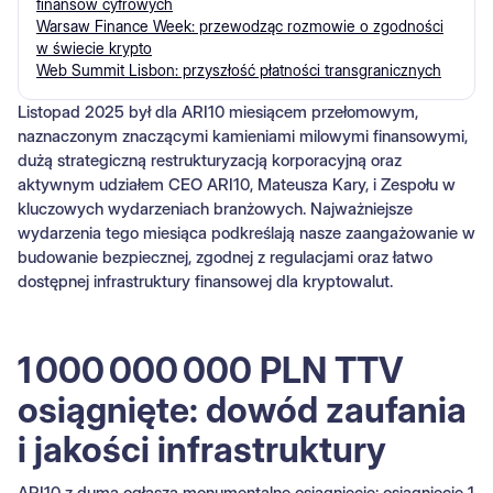
finansów cyfrowych
Warsaw Finance Week: przewodząc rozmowie o zgodności
w świecie krypto
Web Summit Lisbon: przyszłość płatności transgranicznych
Listopad 2025 był dla ARI10 miesiącem przełomowym,
naznaczonym znaczącymi kamieniami milowymi finansowymi,
dużą strategiczną restrukturyzacją korporacyjną oraz
aktywnym udziałem CEO ARI10, Mateusza Kary, i Zespołu w
kluczowych wydarzeniach branżowych. Najważniejsze
wydarzenia tego miesiąca podkreślają nasze zaangażowanie w
budowanie bezpiecznej, zgodnej z regulacjami oraz łatwo
dostępnej infrastruktury finansowej dla kryptowalut.
1 000 000 000 PLN TTV
osiągnięte: dowód zaufania
i jakości infrastruktury
ARI10 z dumą ogłasza monumentalne osiągnięcie: osiągnięcie 1