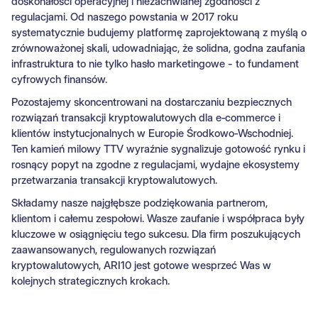
doskonałości operacyjnej i niezachwianej zgodności z
regulacjami. Od naszego powstania w 2017 roku
systematycznie budujemy platformę zaprojektowaną z myślą o
zrównoważonej skali, udowadniając, że solidna, godna zaufania
infrastruktura to nie tylko hasło marketingowe - to fundament
cyfrowych finansów.
Pozostajemy skoncentrowani na dostarczaniu bezpiecznych
rozwiązań transakcji kryptowalutowych dla e‑commerce i
klientów instytucjonalnych w Europie Środkowo‑Wschodniej.
Ten kamień milowy TTV wyraźnie sygnalizuje gotowość rynku i
rosnący popyt na zgodne z regulacjami, wydajne ekosystemy
przetwarzania transakcji kryptowalutowych.
Składamy nasze najgłębsze podziękowania partnerom,
klientom i całemu zespołowi. Wasze zaufanie i współpraca były
kluczowe w osiągnięciu tego sukcesu. Dla firm poszukujących
zaawansowanych, regulowanych rozwiązań
kryptowalutowych, ARI10 jest gotowe wesprzeć Was w
kolejnych strategicznych krokach.