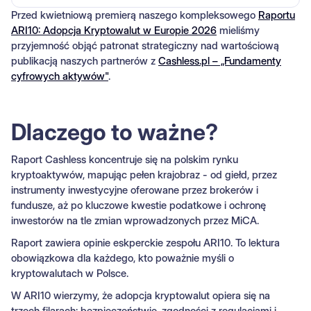
Przed kwietniową premierą naszego kompleksowego
Raportu
ARI10: Adopcja Kryptowalut w Europie 2026
mieliśmy
przyjemność objąć patronat strategiczny nad wartościową
publikacją naszych partnerów z
Cashless.pl – „Fundamenty
cyfrowych aktywów"
.
Dlaczego to ważne?
Raport Cashless koncentruje się na polskim rynku
kryptoaktywów, mapując pełen krajobraz - od giełd, przez
instrumenty inwestycyjne oferowane przez brokerów i
fundusze, aż po kluczowe kwestie podatkowe i ochronę
inwestorów na tle zmian wprowadzonych przez MiCA.
Raport zawiera opinie eskperckie zespołu ARI10. To lektura
obowiązkowa dla każdego, kto poważnie myśli o
kryptowalutach w Polsce.
W ARI10 wierzymy, że adopcja kryptowalut opiera się na
trzech filarach: bezpieczeństwie, zgodności z regulacjami i