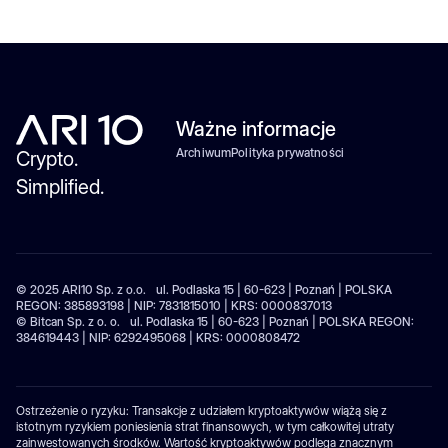
Ważne informacje
Archiwum
Polityka prywatności
Crypto.
Simplified.
© 2025 ARI10 Sp. z o.o. ul. Podlaska 15 | 60-623 | Poznań | POLSKA
REGON: 385893198 | NIP: 7831815010 | KRS: 0000837013
© Bitcan Sp. z o. o. ul. Podlaska 15 | 60-623 | Poznań | POLSKA REGON:
384619443 | NIP: 6292495068 | KRS: 0000808472
Ostrzeżenie o ryzyku: Transakcje z udziałem kryptoaktywów wiążą się z
istotnym ryzykiem poniesienia strat finansowych, w tym całkowitej utraty
zainwestowanych środków. Wartość kryptoaktywów podlega znacznym