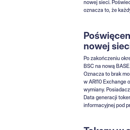
nowej sieci. Poświ
oznacza to, że każd
Poświęceni
nowej siec
Po zakończeniu okre
BSC na nową BASE. 
Oznacza to brak mo
w ARI10 Exchange or
wymiany. Posiadacze
Data generacji toke
informacyjnej pod p