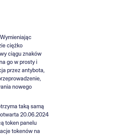
. Wymieniając
zie ciężko
zwy ciągu znaków
na go w prosty i
ja przez antybota,
 przeprowadzenie,
owania nowego
otrzyma taką samą
 otwarta 20.06.2024
cą token panelu
kacje tokenów na