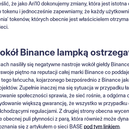
ślić, że jako Ari10 dokonujemy zmiany, która jest istotna
 tokenu i jednocześnie zapewniamy, że każdy użytkowni
ia’ tokenów, których obecnie jest właścicielem otrzym
eci.
wokół Binance lampką ostrzeg
ach nasiliły się negatywne nastroje wokół giełdy Binan
 swoje piętno na reputacji całej marki Binance co podda
 tego łańcucha, kojarzonego bezpośrednio z Binance jak
rojektów. Zupełnie inaczej ma się sytuacja w przypadku 
wanie społeczności sprawia, że sieć rośnie, a odgórna o
ydowanie większą gwarancję, że wszystko w przypadku d
dchodzącymi regulacjami. Z drugiej strony obecna wyce
obecnej puli płynności z parą, która również może dyna
znania się z artykułem o sieci BASE
pod tym linkiem
.