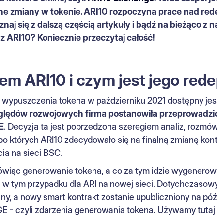
ne zmiany w tokenie. ARI10 rozpoczyna prace nad re
znaj się z dalszą częścią artykuły i bądź na bieżąco z
z ARI10? Koniecznie przeczytaj całość!
em ARI10 i czym jest jego red
 wypuszczenia tokena w październiku 2021 dostępny jes
ględów rozwojowych firma postanowiła przeprowadzić
E
. Decyzja ta jest poprzedzona szeregiem analiz, rozmó
o których ARI10 zdecydowało się na finalną zmianę kont
ia na sieci BSC.
mówiąc generowanie tokena, a co za tym idzie wygenero
, w tym przypadku dla ARI na nowej sieci. Dotychczasowy
any, a nowy smart kontrakt zostanie upubliczniony na pó
GE - czyli zdarzenia generowania tokena. Używamy tuta