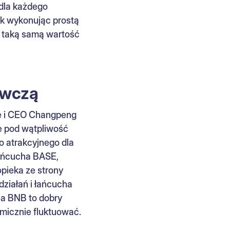
 dla każdego
k wykonując prostą
a taką samą wartość
awczą
ce i CEO Changpeng
je pod wątpliwość
o atrakcyjnego dla
łańcucha BASE,
pieka ze strony
ziałań i łańcucha
na BNB to dobry
micznie fluktuować.