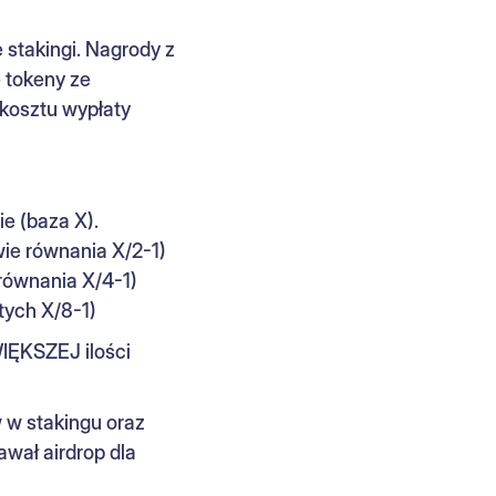
stakingi. Nagrody z
 tokeny ze
kosztu wypłaty
ie (baza X).
wie równania X/2-1)
 równania X/4-1)
tych X/8-1)
IĘKSZEJ ilości
w w stakingu oraz
wał airdrop dla