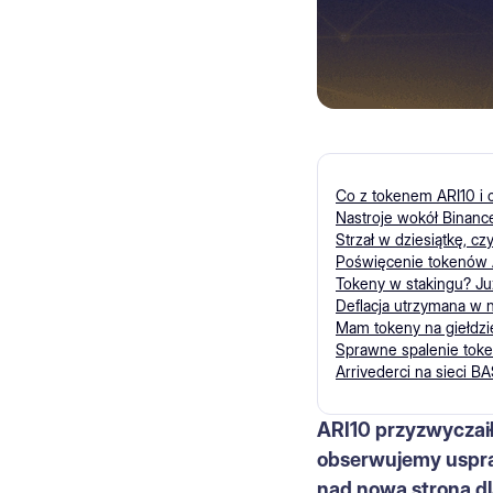
Co z tokenem ARI10 i 
Nastroje wokół Binanc
Strzał w dziesiątkę, cz
Poświęcenie tokenów A
Tokeny w stakingu? Ju
Deflacja utrzymana w 
Mam tokeny na giełdzie
Sprawne spalenie token
Arrivederci na sieci BA
ARI10 przyzwyczaił
obserwujemy uspra
nad nową stroną dla