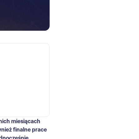
nich miesiącach
wnież finalne prace
jednocześnie