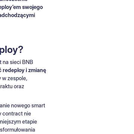
deploy’em swojego
 nadchodzącymi
eploy?
t na sieci BNB
 redeploy i zmianę
w w zespole,
raktu oraz
wanie nowego smart
 contract nie
źniejszym etapie
j sformułowania