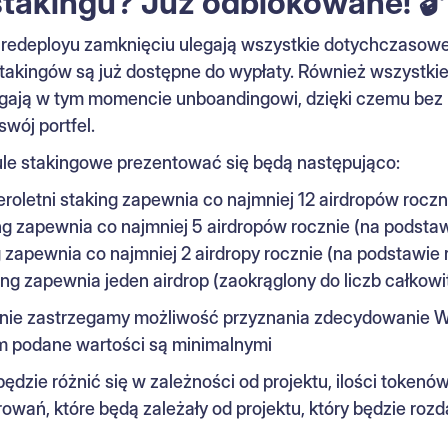
takingu? Już odblokowane! 🔓
 redeployu zamknięciu ulegają wszystkie dotychczasowe 
akingów są już dostępne do wypłaty. Również wszystkie
egają w tym momencie unboandingowi, dzięki czemu bez 
wój portfel.
e stakingowe prezentować się będą następująco:
eroletni staking zapewnia co najmniej 12 airdropów roczn
ng zapewnia co najmniej 5 airdropów rocznie (na podsta
 zapewnia co najmniej 2 airdropy rocznie (na podstawie
ing zapewnia jeden airdrop (zaokrąglony do liczb całkowi
ie zastrzegamy możliwość przyznania zdecydowanie W
ym podane wartości są minimalnymi
ędzie różnić się w zależności od projektu, ilości tokenó
ań, które będą zależały od projektu, który będzie rozda