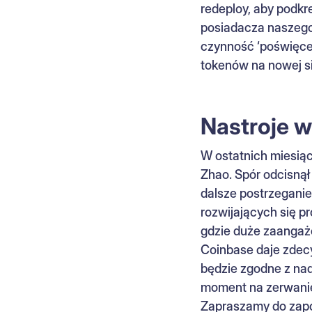
redeploy, aby podkre
posiadacza naszego
czynność ‘poświęcen
tokenów na nowej si
Nastroje 
W ostatnich miesiąc
Zhao. Spór odcisnął
dalsze postrzeganie
rozwijających się p
gdzie duże zaangażo
Coinbase daje zdec
będzie zgodne z na
moment na zerwanie 
Zapraszamy do zapo