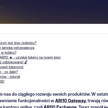
czym jest jego redeploy?
e lampką ostrzegawczą
y w kolano?
RI10 🔥 - uzyskaj tokeny na nowej sieci
ż odblokowane! 🔓
nowej tokenomii
 - co dalej?
ów - tutorial
SE!
o nas do ciągłego rozwoju swoich produktów. W ostat
wnianie funkcjonalności w
ARI10 Gateway
, trwają ró
 kantoru online, czyli
ARI10 Exchange
. Teraz zespół 