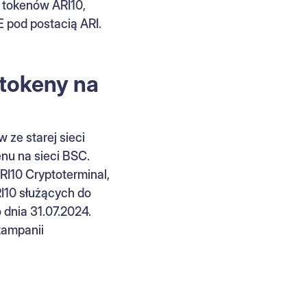
 tokenów ARI10,
E pod postacią ARI.
 tokeny na
 ze starej sieci
nu na sieci BSC.
I10 Cryptoterminal,
I10 służących do
 dnia 31.07.2024.
kampanii