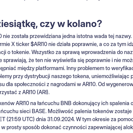
ziesiątkę, czy w kolano?
 nie została przewidziana jedna istotna wada tej nazwy
rmie X ticker $ARI10 nie działa poprawnie, a co za tym id
cji o tokenie. Wszystko za sprawą wprowadzenia do na
 sprawiają, że ten nie wyświetla się poprawnie i nie moż
ępniać między platformami. Inny problemem to weryfikac
blemy przy dystrybucji naszego tokena, uniemożliwiając
rsu dla społeczności z nagrodami w ARI10. Od wygener
zystać z ARI10 (ARI).
kenów ARI10 na łańcuchu BNB dokonujący ich spalenia 
łańcuchu sieci BASE. Możliwość palenia tokenów zostaje
ET (21:59 UTC) dnia 31.09.2024. W tym okresie za pomo
 w prosty sposób dokonać czynności zapewniającej alo