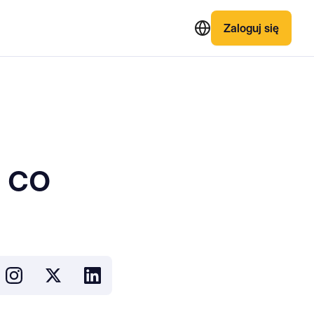
Zaloguj się
 co