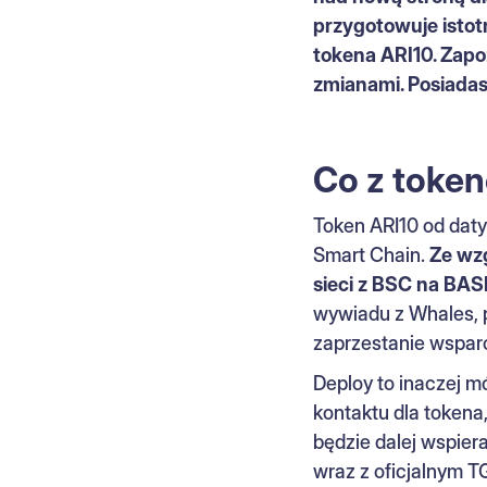
przygotowuje istot
tokena ARI10. Zapo
zmianami. Posiadas
Co z token
Token ARI10 od daty
Smart Chain.
Ze wz
sieci z BSC na BAS
wywiadu z Whales, p
zaprzestanie wsparc
Deploy to inaczej 
kontaktu dla tokena
będzie dalej wspier
wraz z oficjalnym T