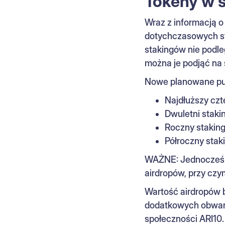
Tokeny w s
Wraz z informacją o
dotychczasowych st
stakingów nie podl
można je podjąć na s
Nowe planowane pul
Najdłuższy czt
Dwuletni staki
Roczny staking
Półroczny stak
WAŻNE: Jednocześn
airdropów, przy cz
Wartość airdropów b
dodatkowych obwarow
społeczności ARI10.