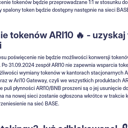
ecenie tokenów będzie przeprowadzane 1:1 w stosunku do
y spalony token będzie dostępny następnie na sieci BAS
e tokenów ARI10 🔥 - uzyskaj
i
su poświęcenie nie będzie możliwości konwersji tokenów
Po 31.09.2024 zespół ARI10 nie zapewnia wsparcia toke
żliwości wymiany tokenów w kantorach stacjonarnych AR
az w Ari10 Gateway, czyli we wszystkich produktach AR
 puli płynności ARI10/BNB proszeni są o jej usunięcie do
na na nowej sieci zostanie ogłoszona wkrótce w trakcie 
rzeniesienie na sieć BASE.