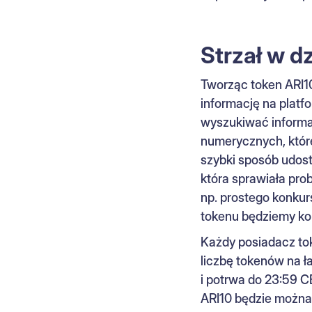
Strzał w d
Tworząc token ARI10
informację na platfo
wyszukiwać informa
numerycznych, które
szybki sposób udost
która sprawiała pro
np. prostego konku
tokenu będziemy kor
Każdy posiadacz to
liczbę tokenów na 
i potrwa do 23:59 C
ARI10 będzie można