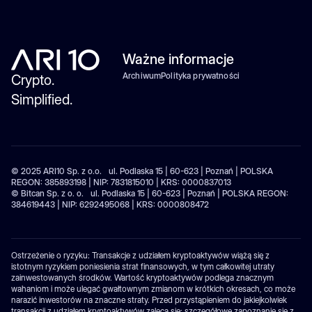
Ważne informacje
Archiwum
Polityka prywatności
Crypto.
Simplified.
© 2025 ARI10 Sp. z o.o. ul. Podlaska 15 | 60-623 | Poznań | POLSKA
REGON: 385893198 | NIP: 7831815010 | KRS: 0000837013
© Bitcan Sp. z o. o. ul. Podlaska 15 | 60-623 | Poznań | POLSKA REGON:
384619443 | NIP: 6292495068 | KRS: 0000808472
Ostrzeżenie o ryzyku: Transakcje z udziałem kryptoaktywów wiążą się z
istotnym ryzykiem poniesienia strat finansowych, w tym całkowitej utraty
zainwestowanych środków. Wartość kryptoaktywów podlega znacznym
wahaniom i może ulegać gwałtownym zmianom w krótkich okresach, co może
narazić inwestorów na znaczne straty. Przed przystąpieniem do jakiejkolwiek
transakcji z udziałem kryptoaktywów zaleca się: szczegółowe zapoznanie się z