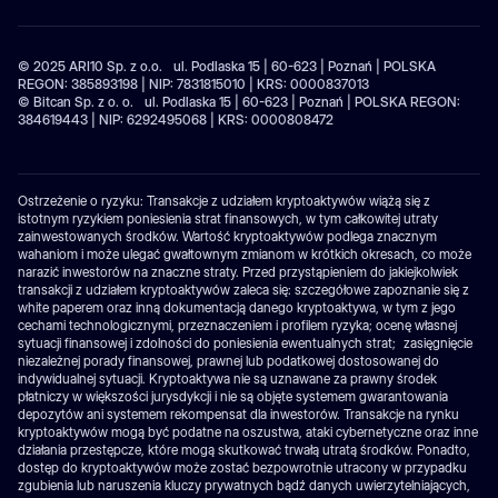
© 2025 ARI10 Sp. z o.o. ul. Podlaska 15 | 60-623 | Poznań | POLSKA
REGON: 385893198 | NIP: 7831815010 | KRS: 0000837013
© Bitcan Sp. z o. o. ul. Podlaska 15 | 60-623 | Poznań | POLSKA REGON:
384619443 | NIP: 6292495068 | KRS: 0000808472
Ostrzeżenie o ryzyku: Transakcje z udziałem kryptoaktywów wiążą się z
istotnym ryzykiem poniesienia strat finansowych, w tym całkowitej utraty
zainwestowanych środków. Wartość kryptoaktywów podlega znacznym
wahaniom i może ulegać gwałtownym zmianom w krótkich okresach, co może
narazić inwestorów na znaczne straty. Przed przystąpieniem do jakiejkolwiek
transakcji z udziałem kryptoaktywów zaleca się: szczegółowe zapoznanie się z
white paperem oraz inną dokumentacją danego kryptoaktywa, w tym z jego
cechami technologicznymi, przeznaczeniem i profilem ryzyka; ocenę własnej
sytuacji finansowej i zdolności do poniesienia ewentualnych strat; zasięgnięcie
niezależnej porady finansowej, prawnej lub podatkowej dostosowanej do
indywidualnej sytuacji. Kryptoaktywa nie są uznawane za prawny środek
płatniczy w większości jurysdykcji i nie są objęte systemem gwarantowania
depozytów ani systemem rekompensat dla inwestorów. Transakcje na rynku
kryptoaktywów mogą być podatne na oszustwa, ataki cybernetyczne oraz inne
działania przestępcze, które mogą skutkować trwałą utratą środków. Ponadto,
dostęp do kryptoaktywów może zostać bezpowrotnie utracony w przypadku
zgubienia lub naruszenia kluczy prywatnych bądź danych uwierzytelniających,