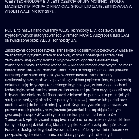
WEB3 TECHNOLOGY B.V. JEST CZĘŚCIĄ GRUPY MORPHIC. SPÓŁKA
MACIERZYSTA: MORPHIC FINANCIAL GROUP LTD (ZAREJESTROWANA W
ANGLII I WALII, NR 16142979).
RGLTD to nazwa handlowa firmy WEB3 Technology B.V., dostawcy usług
kryptoaktywnych autoryzowanego w ramach MiCAR. Wszystkie usługi CASP
są świadczone przez WEB3 Technology B.V.
Zastrzeżenie dotyczące ryzyka: Transakcje z udziałem kryptoaktywów wiążą się
ze znacznym ryzykiem straty finansowej, w tym z potencjalną utratą całej
zainwestowanej kwoty. Wartość kryptoaktywów podlega ekstremalnej
zmienności i może znacznie wahać się w krótkich ramach czasowych, co może
narazić inwestorów na znaczne straty. Przed przystąpieniem do jakiejkolwiek
transakcji z udziałem kryptoaktywów zdecydowanie zaleca się, aby
użytkownicy: szczegółowo zapoznali się z białym papierem i inną odpowiednią
dokumentacją dotyczącą konkretnego kryptoaktywa, w tym z jego cechami
technologicznymi, zamierzonym zastosowaniem i profilem ryzyka; ocenili swoje
indywidualne okoliczności finansowe i zdolność do ponoszenia potencjalnych
strat; oraz zasięgnęli niezależnej porady finansowej, prawnej lub podatkowej
dostosowanej do ich konkretnej sytuacji. Kryptoaktywa nie są uznawane za
prawny środek płatniczy w większości jurysdykcji i nie są objęte żadnymi
gwarancjami depozytów ani systemami rekompensat dla inwestorów.
Transakcje kryptoaktywami mogą być narażone na oszustwa, cyberataki i inne
formy nielegalnej działalności, które mogą skutkować trwałą utratą środków.
Ponadto, dostęp do kryptoaktywów może zostać bezpowrotnie utracony w
przypadku zgubienia lub naruszenia kluczy prywatnych lub danych