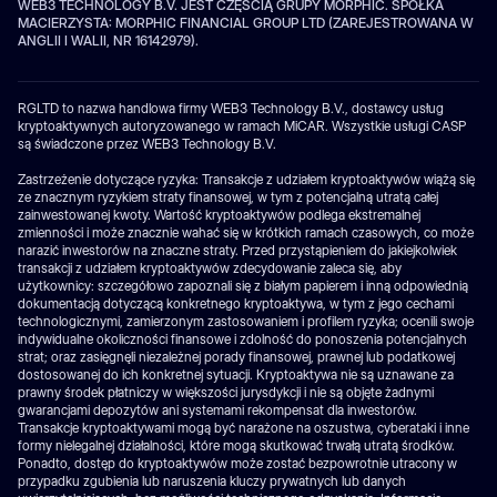
WEB3 TECHNOLOGY B.V. JEST CZĘŚCIĄ GRUPY MORPHIC. SPÓŁKA
MACIERZYSTA: MORPHIC FINANCIAL GROUP LTD (ZAREJESTROWANA W
ANGLII I WALII, NR 16142979).
RGLTD to nazwa handlowa firmy WEB3 Technology B.V., dostawcy usług
kryptoaktywnych autoryzowanego w ramach MiCAR. Wszystkie usługi CASP
są świadczone przez WEB3 Technology B.V.
Zastrzeżenie dotyczące ryzyka: Transakcje z udziałem kryptoaktywów wiążą się
ze znacznym ryzykiem straty finansowej, w tym z potencjalną utratą całej
zainwestowanej kwoty. Wartość kryptoaktywów podlega ekstremalnej
zmienności i może znacznie wahać się w krótkich ramach czasowych, co może
narazić inwestorów na znaczne straty. Przed przystąpieniem do jakiejkolwiek
transakcji z udziałem kryptoaktywów zdecydowanie zaleca się, aby
użytkownicy: szczegółowo zapoznali się z białym papierem i inną odpowiednią
dokumentacją dotyczącą konkretnego kryptoaktywa, w tym z jego cechami
technologicznymi, zamierzonym zastosowaniem i profilem ryzyka; ocenili swoje
indywidualne okoliczności finansowe i zdolność do ponoszenia potencjalnych
strat; oraz zasięgnęli niezależnej porady finansowej, prawnej lub podatkowej
dostosowanej do ich konkretnej sytuacji. Kryptoaktywa nie są uznawane za
prawny środek płatniczy w większości jurysdykcji i nie są objęte żadnymi
gwarancjami depozytów ani systemami rekompensat dla inwestorów.
Transakcje kryptoaktywami mogą być narażone na oszustwa, cyberataki i inne
formy nielegalnej działalności, które mogą skutkować trwałą utratą środków.
Ponadto, dostęp do kryptoaktywów może zostać bezpowrotnie utracony w
przypadku zgubienia lub naruszenia kluczy prywatnych lub danych